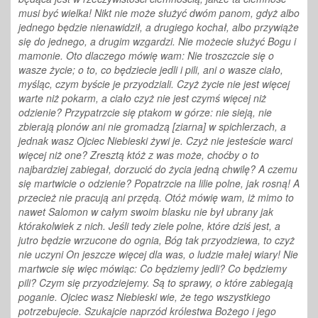
musi być wielka! Nikt nie może służyć dwóm panom, gdyż albo
jednego będzie nienawidził, a drugiego kochał, albo przywiąże
się do jednego, a drugim wzgardzi. Nie możecie służyć Bogu i
mamonie. Oto dlaczego mówię wam: Nie troszczcie się o
wasze życie; o to, co będziecie jedli i pili, ani o wasze ciało,
myśląc, czym byście je przyodziali. Czyż życie nie jest więcej
warte niż pokarm, a ciało czyż nie jest czymś więcej niż
odzienie? Przypatrzcie się ptakom w górze: nie sieją, nie
zbierają plonów ani nie gromadzą [ziarna] w spichlerzach, a
jednak wasz Ojciec Niebieski żywi je. Czyż nie jesteście warci
więcej niż one? Zresztą któż z was może, choćby o to
najbardziej zabiegał, dorzucić do życia jedną chwilę? A czemu
się martwicie o odzienie? Popatrzcie na lilie polne, jak rosną! A
przecież nie pracują ani przędą. Otóż mówię wam, iż mimo to
nawet Salomon w całym swoim blasku nie był ubrany jak
którakolwiek z nich. Jeśli tedy ziele polne, które dziś jest, a
jutro będzie wrzucone do ognia, Bóg tak przyodziewa, to czyż
nie uczyni On jeszcze więcej dla was, o ludzie małej wiary! Nie
martwcie się więc mówiąc: Co będziemy jedli? Co będziemy
pili? Czym się przyodziejemy. Są to sprawy, o które zabiegają
poganie. Ojciec wasz Niebieski wie, że tego wszystkiego
potrzebujecie. Szukajcie naprzód królestwa Bożego i jego